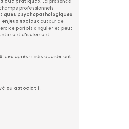
. La présence
s que pratiques
 champs professionnels
istiques psychopathologiques
autour de
s enjeux sociaux
ercice parfois singulier et peut
sentiment d’isolement
, ces après-midis aborderont
s
vé ou associatif.