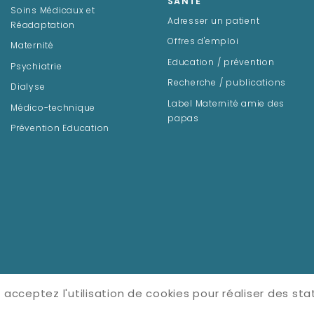
SANTÉ
Soins Médicaux et
Adresser un patient
Réadaptation
Offres d'emploi
Maternité
Education / prévention
Psychiatrie
Recherche / publications
Dialyse
Label Maternité amie des
Médico-technique
papas
Prévention Education
 acceptez l'utilisation de cookies pour réaliser des stat