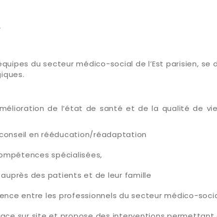
r
 équipes du secteur médico-social de l’Est parisien, se
iques.
’amélioration de l’état de santé et de la qualité de v
t conseil en rééducation/réadaptation
compétences spécialisées,
auprès des patients et de leur famille
nce entre les professionnels du secteur médico-social
lace sur site et propose des interventions permettant 