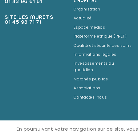
01 43 96 61 61
L'HÔPITAL
Organisation
SITE LES MURETS
Actualité
01 45 93 71 71
Espace médias
Plateforme éthique (PRET)
Qualité et sécurité des soins
Informations légales
Investissements du
quotidien
Marchés publics
Associations
Contactez-nous
En poursuivant votre navigation sur ce site, vous