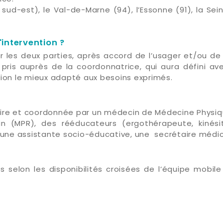
sud-est), le Val-de-Marne (94), l’Essonne (91), la Sei
intervention ?
r les deux parties, après accord de l’usager et/ou de
s pris auprès de la coordonnatrice, qui aura défini av
tion le mieux adapté aux besoins exprimés.
inaire et coordonnée par un médecin de Médecine Physi
in (MPR), des rééducateurs (ergothérapeute, kinési
ne assistante socio-éducative, une secrétaire médica
es selon les disponibilités croisées de l’équipe mobi