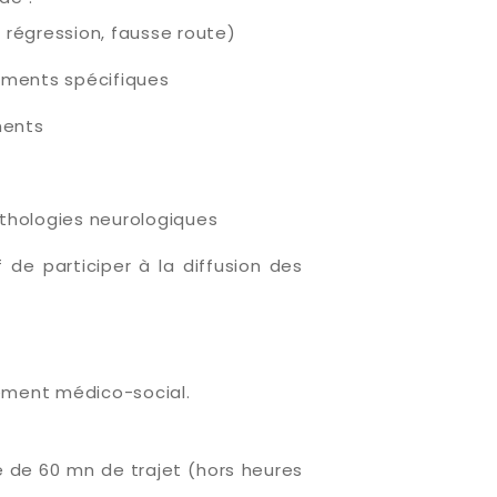
, régression, fausse route)
tements spécifiques
nents
athologies neurologiques
de participer à la diffusion des
sement médico-social.
re de 60 mn de trajet (hors heures