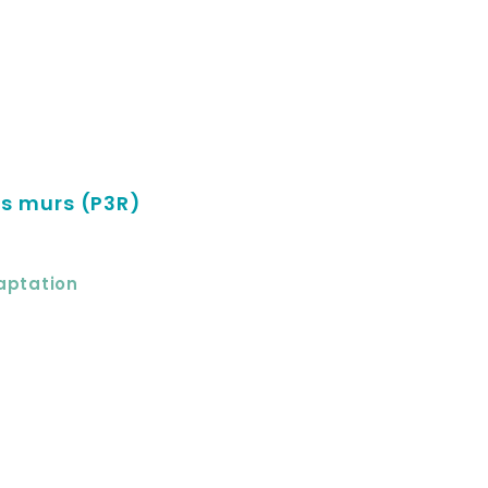
es murs (P3R)
aptation